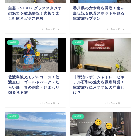
主基（SUKI）グラススタジオ
香川県の女木島を満喫！鬼ヶ
の魅力を徹底解説！家族で楽
島伝説＆絶景スポットを巡る
しむ吹きガラス体験
家族旅行プラン
2025年2月17日
2025年2月17日
体験記
体験記
佐渡島観光モデルコース！佐
【宿泊レポ】シャトレーゼホ
渡金山・ゴールドパーク・た
テル石和の魅力を徹底解説！
らい船・青の洞窟・ひまわり
家族旅行におすすめの理由と
畑を巡る旅
は？
2025年2月17日
2025年2月16日
体験記
体験記