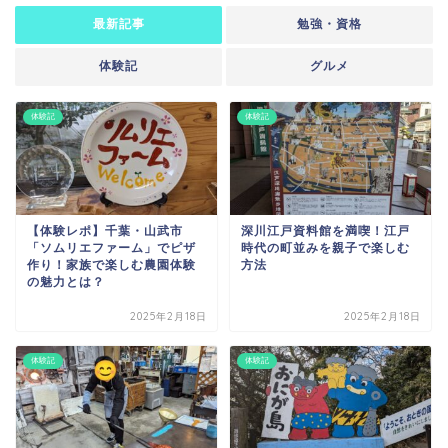
最新記事
勉強・資格
体験記
グルメ
体験記
体験記
【体験レポ】千葉・山武市
深川江戸資料館を満喫！江戸
「ソムリエファーム」でピザ
時代の町並みを親子で楽しむ
作り！家族で楽しむ農園体験
方法
の魅力とは？
2025年2月18日
2025年2月18日
体験記
体験記