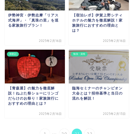
伊勢神宮・伊勢志摩「リアス
【宿泊レポ】伊賀上野シティ
式海岸」・「真珠の里」を巡
ホテルの魅力を徹底解説！家
る家族旅行プラン！
族旅行におすすめの理由と
は？
2025年2月16日
2025年2月16日
体験記
勉強・資格
【青森屋】の魅力を徹底解
臨海セミナーのチャンピオン
説！ねぶた祭ショーにリンゴ
大会とは？招待基準と当日の
だらけのお祭り！家族旅行に
流れを解説！
おすすめの理由とは？
2025年2月16日
2025年2月13日
...
1
20
21
22