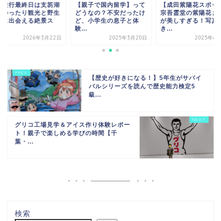
幌旅行最終日は支笏湖
【親子で国内留学】って
【成田紫陽花スポッ
！ゆったり観光と野生
どうなの？不安だったけ
宗吾霊堂の紫陽花ま
鹿に出会える絶景ス
ど、小学生の息子と体
が美しすぎる！写真
.
験...
き...
2026年3月22日
2025年3月20日
2025年6
【歴史が好きになる！】5年生がサバイ
バルシリーズを読んで歴史能力検定5
級...
グリコ工場見学＆アイス作り体験レポー
ト！親子で楽しめる学びの時間【千
葉・...
検索