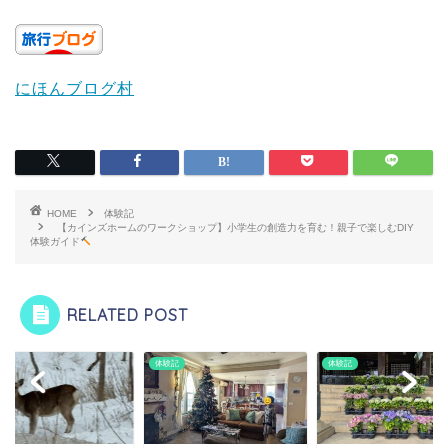
にほんブログ村
HOME
体験記
【カインズホームのワークショップ】小学生の創造力を育む！親子で楽しむDIY
体験ガイド
RELATED POST
記
体験記
体験記