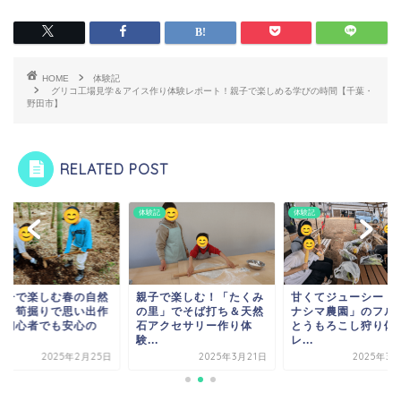
HOME
体験記
グリコ工場見学＆アイス作り体験レポート！親子で楽しめる学びの時間【千葉・
野田市】
RELATED POST
記
体験記
体験記
親子で楽しむ春の自然
親子で楽しむ！「たくみ
甘くてジューシー！
験】筍掘りで思い出作
の里」でそば打ち＆天然
ナシマ農園」のフル
！初心者でも安心の
石アクセサリー作り体
とうもろこし狩り体
.
験...
レ...
2025年2月25日
2025年3月21日
2025年3月