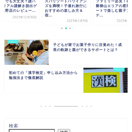
めてでも大丈夫？謎ハ
スパリゾートハワイアン
ファミリー必見！福
ス リアル謎解き脱出ゲ
ズを満喫！子連れ旅行に
磐梯山エリアの星野
ム上野店のレビュー...
おすすめの楽しみ方＆
ートで楽しむ親子ア
宿...
テ...
2025年12月30日
2025年2月9日
2025年7
子どもが家でお菓子作りに目覚めた！成
長の軌跡と親ができるサポートとは？
初めての「漢字検定」申し込み方法から
勉強法まで徹底解説
検索