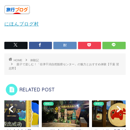
にほんブログ村
HOME
体験記
親子で楽しむ！「谷津干潟自然観察センター」の魅力とおすすめ体験【千葉 習
志野】
RELATED POST
記
体験記
体験記