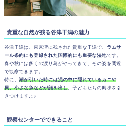
貴重な自然が残る谷津干潟の魅力
谷津干潟は、東京湾に残された貴重な干潟で、
ラムサ
ール条約にも登録された国際的にも重要な湿地
です。
春や秋には多くの渡り鳥がやってきて、その姿を間近
で観察できます。
特に、
潮が引いた時には泥の中に隠れているカニや
貝、小さな魚などが顔を出し
、子どもたちの興味を引
きつけますよ♪
観察センターでできること