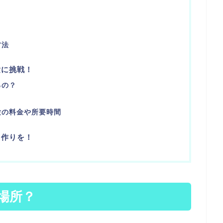
方法
験に挑戦！
るの？
験の料金や所要時間
出作りを！
場所？