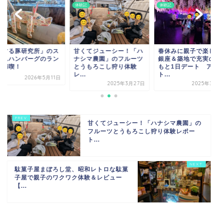
メ
体験記
体験記
恋する豚研究所」のス
甘くてジューシー！「ハ
春休みに親子で楽し
ームハンバーグのラン
ナシマ農園」のフルーツ
銀座＆築地で充実の
を満喫！
とうもろこし狩り体験
もと1日デート ア
レ...
ト...
2026年5月11日
2025年3月27日
2025年3月
甘くてジューシー！「ハナシマ農園」の
フルーツとうもろこし狩り体験レポー
ト...
駄菓子屋まぼろし堂、昭和レトロな駄菓
子屋で親子のワクワク体験＆レビュー
【...