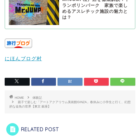
ランポリンパーク 家族で楽し
めるアスレチック施設の魅力と
は？
にほんブログ村
HOME
体験記
親子で楽しむ「アートアクアリウム美術館GINZA」春休みに小学生と行く、幻想
的な金魚の世界【東京 銀座】
RELATED POST