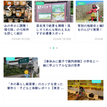
記
グルメ
体験記
分好みの辛さに調整！
苗名滝で絶景を満喫！流
登別の地獄谷と極樂
越「福七味」の七味作
しそうめんも味わえるお
をのんびり散策！
体験を詳しく紹介
すすめ避暑スポット
2026年1月25日
2026年7月28日
2026年3
【春休みに親子で裁判傍聴】小学生と一
緒に学ぶリアルな法の世界
「木の暮らし銀座箸」のカンナを使った
箸作り・子どもと体験レポート【東京 ...