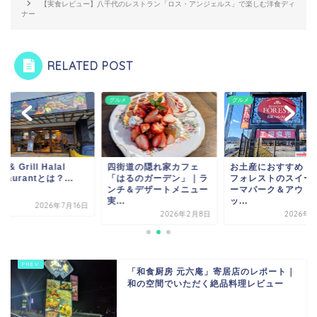
【実食レビュー】八千代のレストラン「ロス・アンジェルス」で楽しむ洋食ディ
ナー
RELATED POST
メ
グルメ
グルメ
街道の隠れ家カフェ
お土産におすすめ！花園
Chill & Grill Halal
はるのガーデン」｜ラ
フォレストのスイーツテ
Restaurantとは？..
チ＆デザートメニュー
ーマパーク＆アウトレ
.
ッ...
2026年7
2026年2月8日
2026年1月8日
「和食厨房 元六庵」寄居店のレポート｜
和の空間でいただく絶品料理レビュー