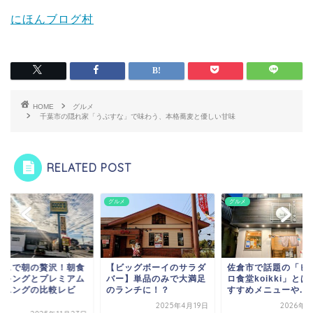
にほんブログ村
HOME
グルメ
千葉市の隠れ家「うぶすな」で味わう、本格蕎麦と優しい甘味
RELATED POST
メ
グルメ
グルメ
コスで朝の贅沢！朝食
【ビッグボーイのサラダ
佐倉市で話題の「ビ
イキングとプレミアム
バー】単品のみで大満足
ロ食堂koikki」とは
ーニングの比較レビ
のランチに！？
すすめメニューや...
.
2025年4月19日
2026年7