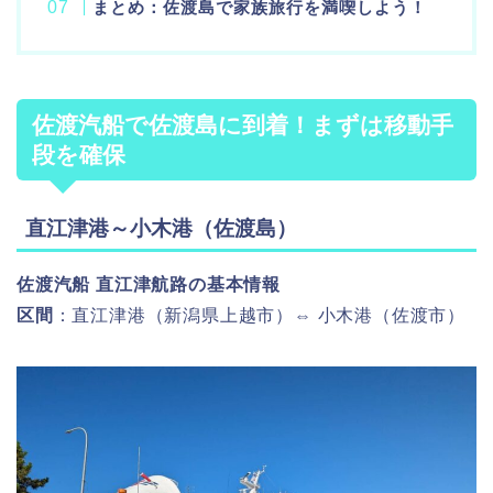
まとめ：佐渡島で家族旅行を満喫しよう！
佐渡汽船で佐渡島に到着！まずは移動手
段を確保
直江津港～小木港（佐渡島）
佐渡汽船 直江津航路の基本情報
区間
：直江津港（新潟県上越市）⇔ 小木港（佐渡市）