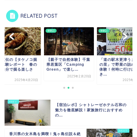
RELATED POST
記
体験記
体験記
親子で自然体験】千葉
「道の駅木更津うまくた
農家直伝の【タケノ
葉区「Camping
の里」で野菜の詰め放題
り】体験レポート 
een」で楽し...
体験！何時に行けばで
旬を自分で掘る楽し
き...
と...
2025年2月20日
2025年6月3日
2025年4月
【宿泊レポ】シャトレーゼホテル石和の
魅力を徹底解説！家族旅行におすすめ
の...
香川県の女木島を満喫！鬼ヶ島伝説＆絶